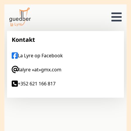
Kontakt
La Lyre op Facebook
lalyre «at»gmx.com
+352 621 166 817